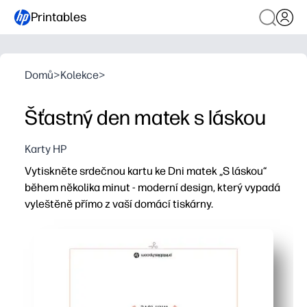
Printables
Domů
>
Kolekce
>
Šťastný den matek s láskou
Karty HP
Vytiskněte srdečnou kartu ke Dni matek „S láskou“
během několika minut - moderní design, který vypadá
vyleštěně přímo z vaší domácí tiskárny.
Proč to funguje:
Rychlé a bez přípravy - stačí vytisknout, složit a podep
Osobní a nezapomenutelné - přidejte svou zprávu, čmár
Tiskne krásně doma - čistá typografie a inkoustově inte
Ideální pro rodiny a učebny - snadné dokončení pro děti a