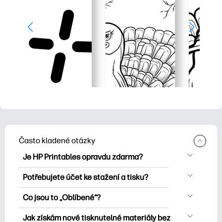
Často kladené otázky
Je HP Printables opravdu zdarma?
HP Printables nabízí více než 2500
Potřebujete účet ke stažení a tisku?
bezplatných tisknutelných položek ke
Můžete prozkoumat a tisknout bez
stažení a tisku. Prozkoumejte oblíbené
Co jsou to „Oblíbené“?
vytvoření účtu. Přihlášení vám však
omalovánky, zábavné učební listy,
Favorites is your personal skrýš
pomůže uložit vaše oblíbené tisknutelné
Jak získám nové tisknutelné materiály bez
řemesla a karty pro zvláštní příležitosti,