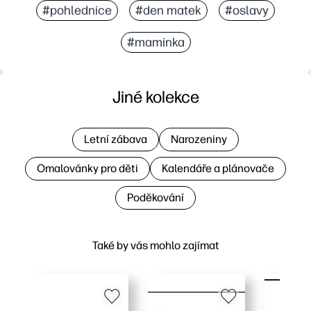
#pohlednice
#den matek
#oslavy
#maminka
Jiné kolekce
Letní zábava
Narozeniny
Omalovánky pro děti
Kalendáře a plánovače
Poděkování
Také by vás mohlo zajímat