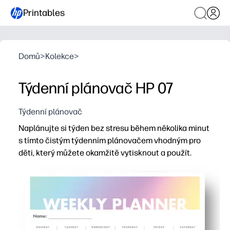
Printables
Domů
>
Kolekce
>
Týdenní plánovač HP 07
Týdenní plánovač
Naplánujte si týden bez stresu během několika minut
s tímto čistým týdenním plánovačem vhodným pro
děti, který můžete okamžitě vytisknout a použít.
Proč to funguje:
Žádná příprava - stačí tisknout z domova a začít plánova
Prostorné denní sekce vám pomohou zmapovat kurzy, akti
Prostor pro úkoly a poznámky udržuje priority jasné a sn
Vytiskněte tolik, kolik potřebujete - pošlete na lednici,