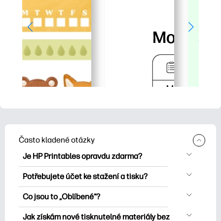
Často kladené otázky
Je HP Printables opravdu zdarma?
HP Printables nabízí více než 2500
Potřebujete účet ke stažení a tisku?
bezplatných tisknutelných položek ke
Můžete prozkoumat a tisknout bez
stažení a tisku. Prozkoumejte oblíbené
Co jsou to „Oblíbené“?
vytvoření účtu. Přihlášení vám však
omalovánky, zábavné učební listy,
Favorites is your personal skrýš
pomůže uložit vaše oblíbené tisknutelné
Jak získám nové tisknutelné materiály bez
řemesla a karty pro zvláštní příležitosti,