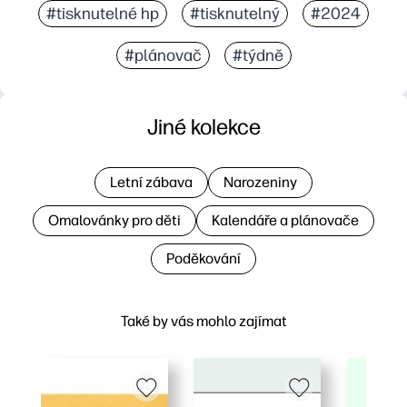
#tisknutelné hp
#tisknutelný
#2024
#plánovač
#týdně
Jiné kolekce
Letní zábava
Narozeniny
Omalovánky pro děti
Kalendáře a plánovače
Poděkování
Také by vás mohlo zajímat