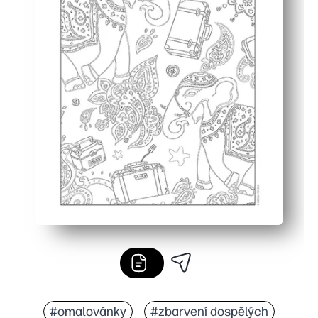
#omalovánky
#zbarvení dospělých