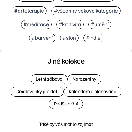
#arteterapie
#všechny věkové kategorie
#meditace
#krativita
#umění
#barvení
#slon
#indie
Jiné kolekce
Letní zábava
Narozeniny
Omalovánky pro děti
Kalendáře a plánovače
Poděkování
Také by vás mohlo zajímat