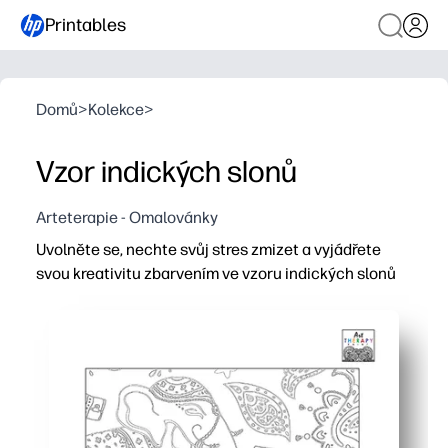
Printables
Domů
>
Kolekce
>
Vzor indických slonů
Arteterapie - Omalovánky
Uvolněte se, nechte svůj stres zmizet a vyjádřete
svou kreativitu zbarvením ve vzoru indických slonů
Proč to funguje:
Print-and-Go - nulová příprava na klid doma, ve třídě ne
Uklidňující zaostření bez obrazovky - rychlý kreativní res
Vytváří jemnou kontrolu motoru, trpělivost a sebevědo
Krásné indické slonové motivy vyvolávají kulturní zvěd