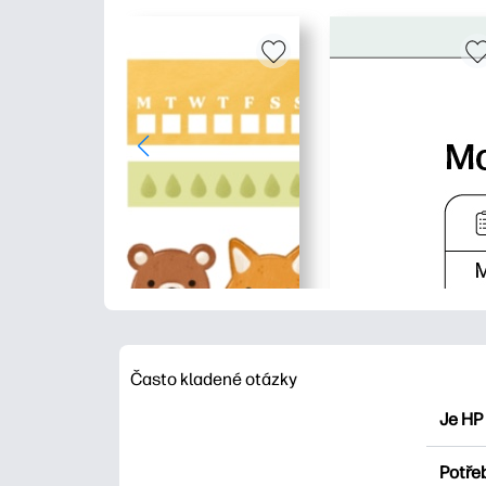
Často kladené otázky
Je HP
HP Pri
Potřeb
Prozko