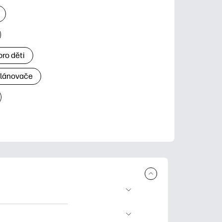
ro děti
plánovače
 ke stažení a tisku.
rty pro zvláštní