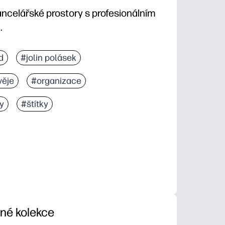
ancelářské prostory s profesionálním
.
d
#jolin polásek
věje
#organizace
y
#štítky
iné kolekce