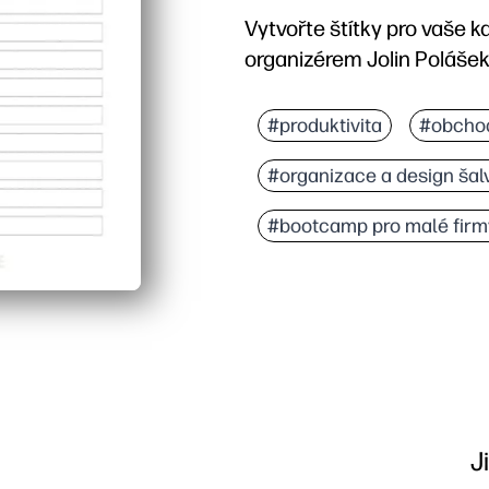
Vytvořte štítky pro vaše k
organizérem Jolin Polášek
#produktivita
#obcho
#organizace a design šal
#bootcamp pro malé firm
J