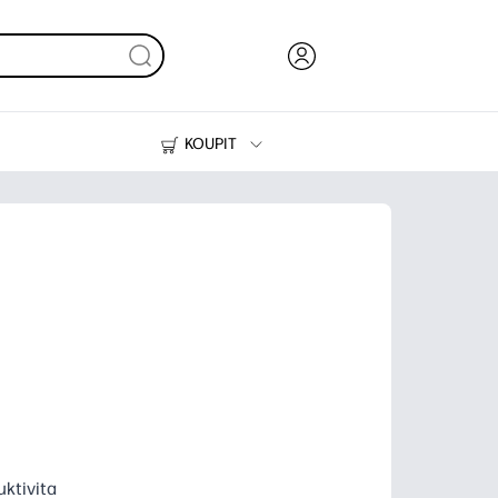
KOUPIT
Inkoust, toner a papír
Tiskárny
uktivita