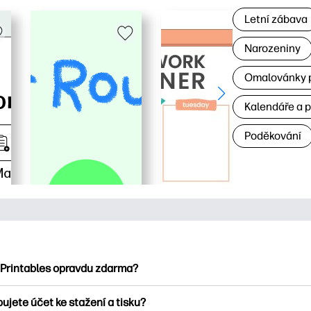
Letní zábava
Narozeniny
Omalovánky p
Kalendáře a 
Poděkování
 Printables opravdu zdarma?
ntables nabízí více než 2500 bezplatných tisknutelných položek
ujete účet ke stažení a tisku?
umejte oblíbené omalovánky, zábavné učební listy, řemesla a ka