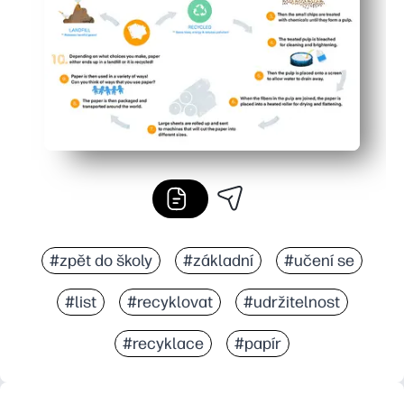
#zpět do školy
#základní
#učení se
#list
#recyklovat
#udržitelnost
#recyklace
#papír