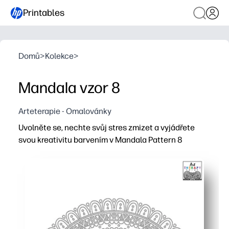
Printables
Domů
>
Kolekce
>
Mandala vzor 8
Arteterapie - Omalovánky
Uvolněte se, nechte svůj stres zmizet a vyjádřete
svou kreativitu barvením v Mandala Pattern 8
Proč to funguje:
Získáte aktivitu bez přípravy, tisku a chodu - ideální pr
Zvyšujete soustředění, trpělivost a jemnou motoriku a z
Vyberete si své nástroje - pastelky, značky nebo barevn
Můžete vytisknout tolik, kolik potřebujete pro předčas