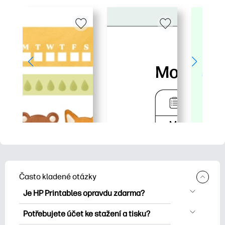
Často kladené otázky
Je HP Printables opravdu zdarma?
HP Printables nabízí více než 2500
Potřebujete účet ke stažení a tisku?
bezplatných tisknutelných položek ke