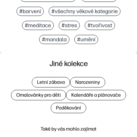
#barvení
#všechny věkové kategorie
#meditace
#stres
#tvořivost
#mandala
#umění
Jiné kolekce
Letní zábava
Narozeniny
Omalovánky pro děti
Kalendáře a plánovače
Poděkování
Také by vás mohlo zajímat