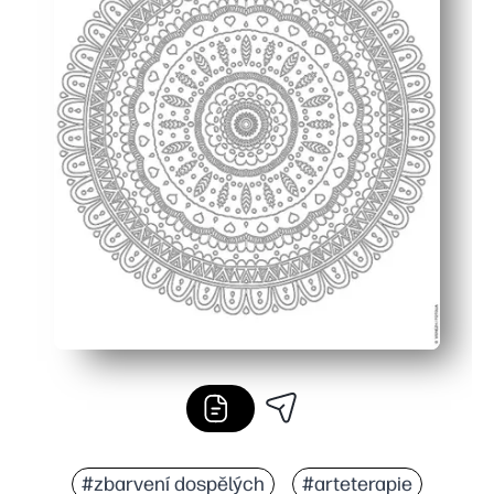
#zbarvení dospělých
#arteterapie