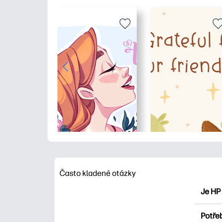
Často kladené otázky
Je HP
HP Pri
Potřeb
Prozko