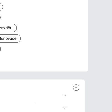
ro děti
plánovače
 ke stažení a tisku.
rty pro zvláštní