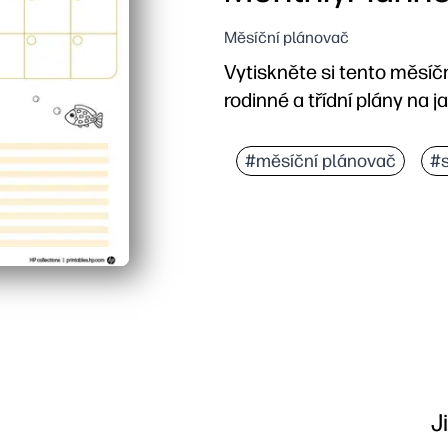
Měsíční plánovač
Vytiskněte si tento měsíč
rodinné a třídní plány na j
Proč to funguje:
Žádná příprava - stačí v
#měsíční plánovač
#
Díky prostornému měsíčn
Formát vhodný pro děti 
Všestranná velikost se h
J