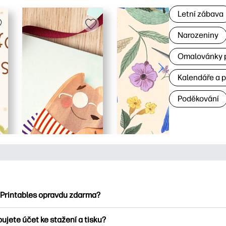
Letní zábava
Narozeniny
Omalovánky p
Kalendáře a 
Poděkování
 Printables opravdu zdarma?
ntables nabízí více než 2500 bezplatných tisknutelných položek
ujete účet ke stažení a tisku?
umejte oblíbené omalovánky, zábavné učební listy, řemesla a ka