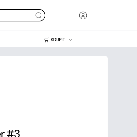
KOUPIT
Inkoust, toner a papír
Tiskárny
r #3