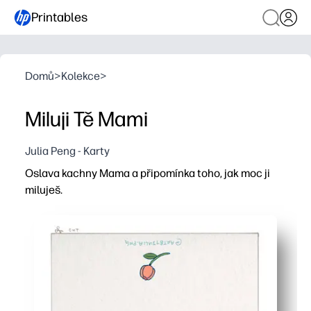
Printables
Domů
>
Kolekce
>
Miluji Tě Mami
Julia Peng - Karty
Oslava kachny Mama a připomínka toho, jak moc ji
miluješ.
Proč to funguje:
Vytisknete, skládáte a podepíšete - okamžitá karta s nu
Rozkošné káčátko potěší děti a maminky - skvělé do u
Získáte prázdný interiér pro upřímné poznámky a čmára
Je vhodný pro domácí tiskárnu - ostré linie a snadno skl