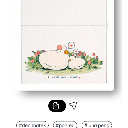
#den matek
#pohled
#julia peng