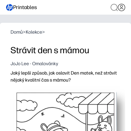
Printables
Domů
>
Kolekce
>
Strávit den s mámou
JoJo Lee - Omalovánky
Jaký lepší způsob, jak oslavit Den matek, než strávit
nějaký kvalitní čas s mámou?
Proč to funguje:
Obarvení tisk-and-go - můžete jej nastavit během něko
Zábava pro smíšené věkové kategorie - výrazné linie a ote
Buduje spojení a dovednosti - chatujte při barvení, abys
Paměť připravena - datujte ji a uložte nebo zarámujte 