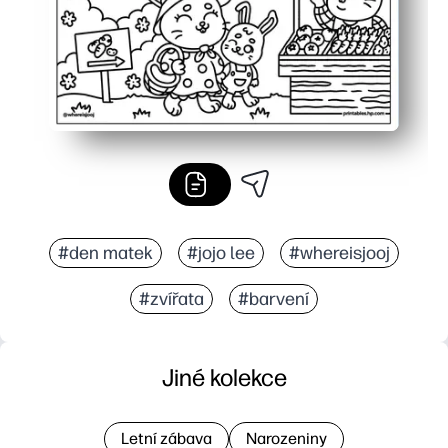
#den matek
#jojo lee
#whereisjooj
#zvířata
#barvení
Jiné kolekce
Letní zábava
Narozeniny