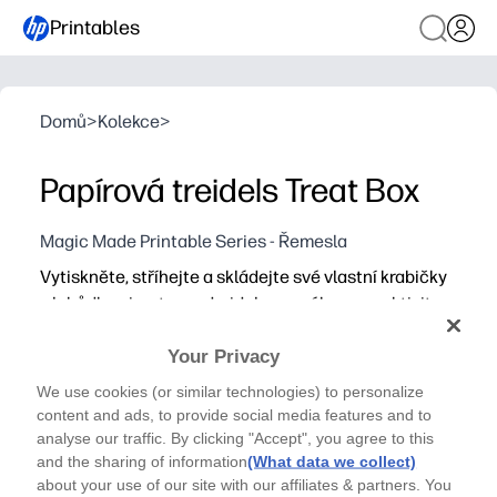
Printables
Domů
>
Kolekce
>
Papírová treidels Treat Box
Magic Made Printable Series - Řemesla
Vytiskněte, stříhejte a skládejte své vlastní krabičky
s lahůdkami ve tvaru dreidelu pro zábavnou aktivitu
Chanuka bez přípravy, kterou si zamiluje celá rodina.
Proč to funguje:
Your Privacy
Připraveno během několika minut - stačí vytisknout na ka
We use cookies (or similar technologies) to personalize
Udržuje děti zapojené do praktického řemesla při budo
content and ads, to provide social media features and to
analyse our traffic. By clicking "Accept", you agree to this
Ideální pro oslavy ve třídě, večírky nebo darování malý
and the sharing of information
(What data we collect)
Šetrné k rozpočtu a bez nepořádku - šablonu můžete kdyk
about your use of our site with our affiliates & partners. You