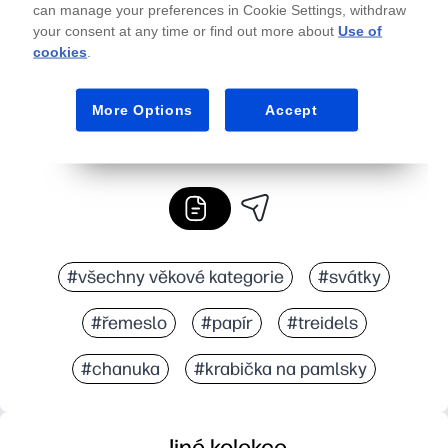
can manage your preferences in Cookie Settings, withdraw
your consent at any time or find out more about
Use of
cookies
.
More Options
Accept
#všechny věkové kategorie
#svátky
#řemeslo
#papír
#treidels
#chanuka
#krabička na pamlsky
Jiné kolekce