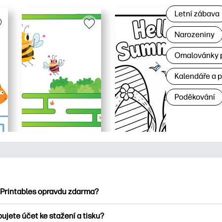
Letní zábava
Narozeniny
Omalovánky p
Kalendáře a 
Poděkování
 Printables opravdu zdarma?
ntables nabízí více než 2500 bezplatných tisknutelných položek
ujete účet ke stažení a tisku?
umejte oblíbené omalovánky, zábavné učební listy, řemesla a ka