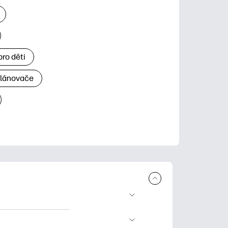
ro děti
plánovače
 ke stažení a tisku.
rty pro zvláštní