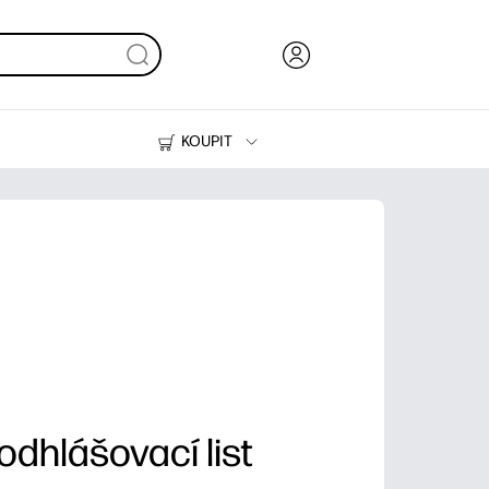
KOUPIT
Inkoust, toner a papír
Tiskárny
odhlášovací list