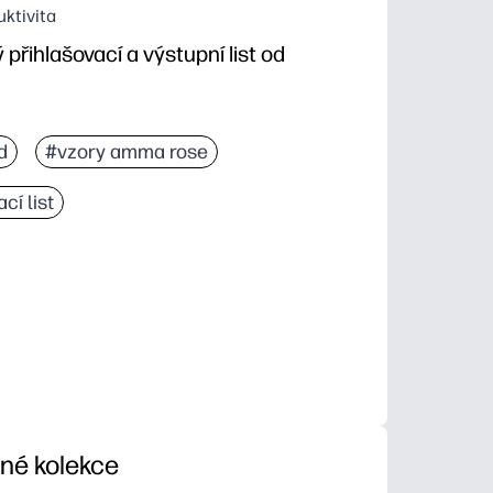
uktivita
přihlašovací a výstupní list od
d
#vzory amma rose
cí list
iné kolekce