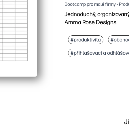
Bootcamp pro malé firmy - Prod
Jednoduchý, organizovaný 
Amma Rose Designs.
#produktivita
#obcho
#přihlašovací a odhlášova
J