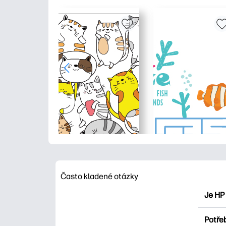
Často kladené otázky
Je HP
HP Pri
Potřeb
Prozko