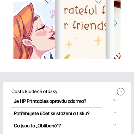
Často kladené otázky
Je HP Printables opravdu zdarma?
HP Printables nabízí více než 2500
Potřebujete účet ke stažení a tisku?
bezplatných tisknutelných položek ke
Můžete prozkoumat a tisknout bez
stažení a tisku. Prozkoumejte oblíbené
Co jsou to „Oblíbené“?
vytvoření účtu. Přihlášení vám však
omalovánky, zábavné učební listy,