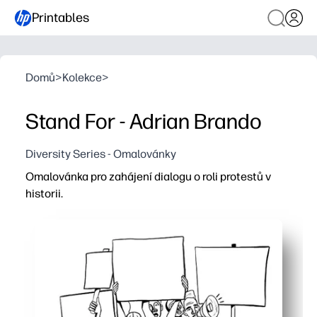
Printables
Domů
>
Kolekce
>
Stand For - Adrian Brando
Diversity Series - Omalovánky
Omalovánka pro zahájení dialogu o roli protestů v
historii.
Proč to funguje:
Print-and-Go - nulová příprava na věkově přiměřený chat
Příjemné vizuální prvky udržují děti angažované, zatímc
Flexibilní pro domácnost nebo učebnu - použití během so
Buduje slovní zásobu a kritické myšlení - řešíte otázky, z