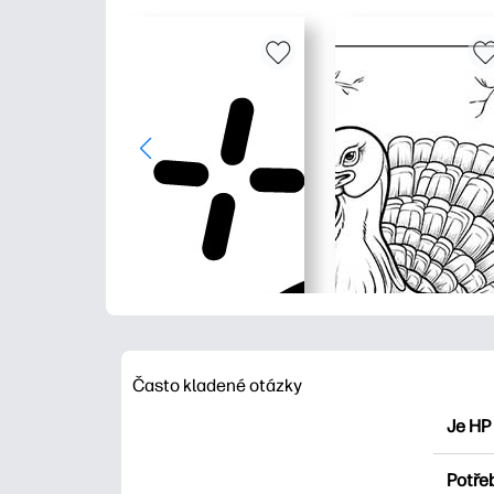
Často kladené otázky
Je HP
HP Pri
Potřeb
Prozko