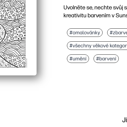
Uvolněte se, nechte svůj s
kreativitu barvením v Sun
Proč to funguje:
Zero prep - stáhněte, v
#omalovánky
#zbarv
Uklidňující zaostření - p
#všechny věkové kategor
Budování dovedností - p
Všestranný pro domácnost
#umění
#barvení
J