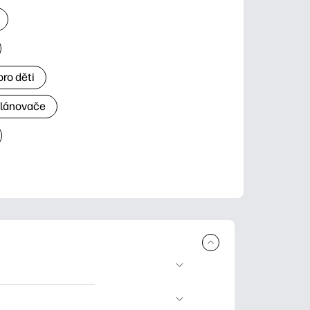
ro děti
plánovače
 ke stažení a tisku.
rty pro zvláštní