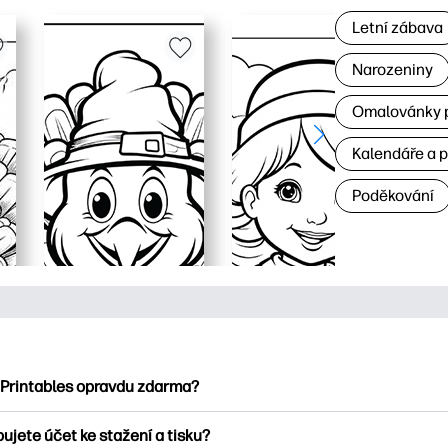
Letní zábava
Narozeniny
Omalovánky p
Kalendáře a 
Poděkování
 Printables opravdu zdarma?
ntables nabízí více než 2500 bezplatných tisknutelných položek
ujete účet ke stažení a tisku?
umejte oblíbené omalovánky, zábavné učební listy, řemesla a ka