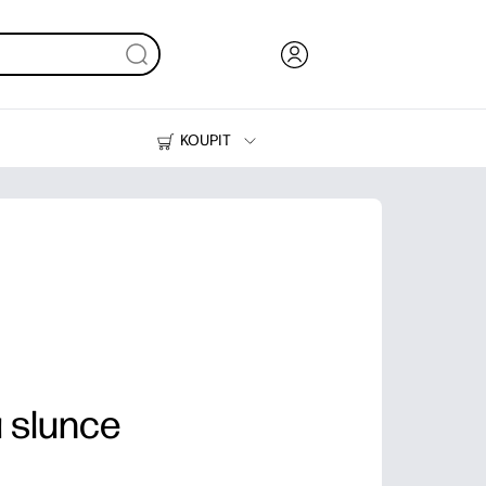
KOUPIT
Inkoust, toner a papír
Tiskárny
 slunce