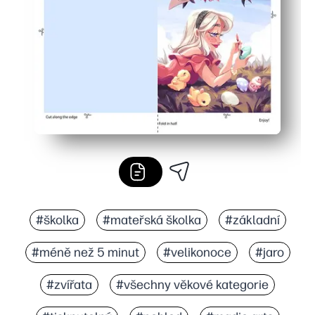
Připraveno pro domácí tiskárnu - jasná kresba se krásně 
#školka
#mateřská školka
#základní
#méně než 5 minut
#velikonoce
#jaro
#zvířata
#všechny věkové kategorie