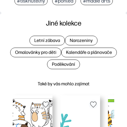
#tisknutelný
#pohled
#madie arts
Jiné kolekce
Letní zábava
Narozeniny
Omalovánky pro děti
Kalendáře a plánovače
Poděkování
Také by vás mohlo zajímat