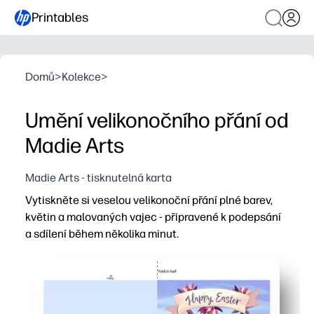
Printables
Domů
>
Kolekce
>
Umění velikonočního přání od
Madie Arts
Madie Arts - tisknutelná karta
Vytiskněte si veselou velikonoční přání plné barev,
květin a malovaných vajec - připravené k podepsání
a sdílení během několika minut.
Proč to funguje:
Není potřeba žádná příprava - stáhněte, vytiskněte na d
Vhodné pro děti a zábavné - děti si mohou přizpůsobit 
Ideální pro rodiny a učebny - použijte pro poděkování u