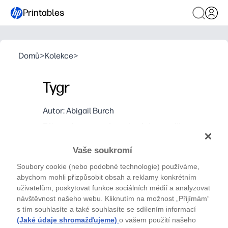
Printables
Domů
>
Kolekce
>
Tygr
Autor: Abigail Burch
Zábavná a poutavá omalovánka pro děti
Vaše soukromí
Soubory cookie (nebo podobné technologie) používáme,
abychom mohli přizpůsobit obsah a reklamy konkrétním
uživatelům, poskytovat funkce sociálních médií a analyzovat
návštěvnost našeho webu. Kliknutím na možnost „Přijímám“
s tím souhlasíte a také souhlasíte se sdílením informací
(Jaké údaje shromažďujeme)
o vašem použití našeho