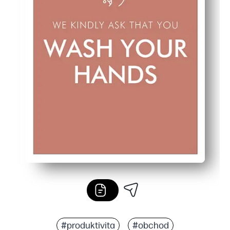
#produktivita
#obchod