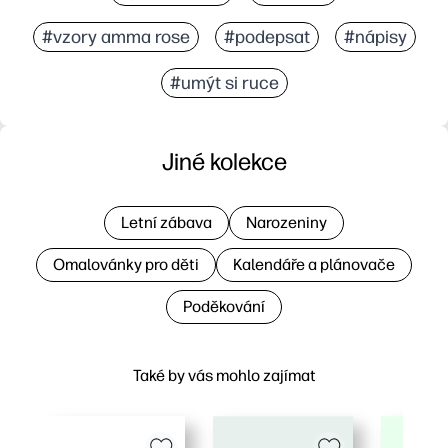
#vzory amma rose
#podepsat
#nápisy
#umýt si ruce
Jiné kolekce
Letní zábava
Narozeniny
Omalovánky pro děti
Kalendáře a plánovače
Poděkování
Také by vás mohlo zajímat