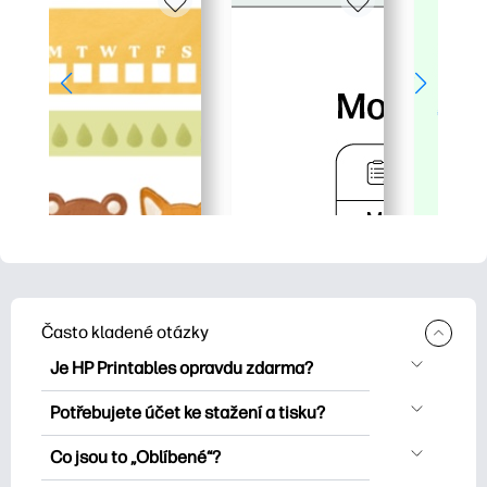
Často kladené otázky
Je HP Printables opravdu zdarma?
HP Printables nabízí více než 2500
Potřebujete účet ke stažení a tisku?
bezplatných tisknutelných položek ke
Můžete prozkoumat a tisknout bez
stažení a tisku. Prozkoumejte oblíbené
Co jsou to „Oblíbené“?
vytvoření účtu. Přihlášení vám však
omalovánky, zábavné učební listy,