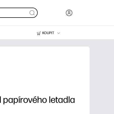
KOUPIT
Inkoust, toner a papír
Tiskárny
 papírového letadla