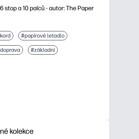
26 stop a 10 palců - autor: The Paper
ekord
#papírové letadlo
doprava
#základní
iné kolekce