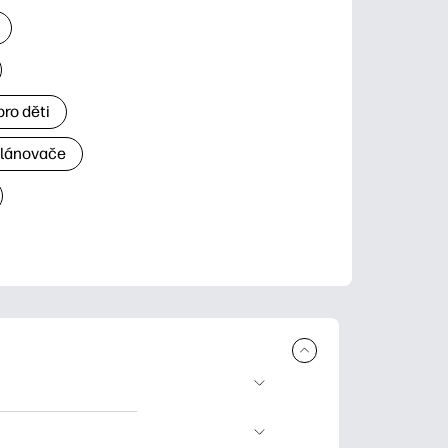
ro děti
plánovače
 ke stažení a tisku.
rty pro zvláštní