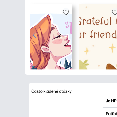
Často kladené otázky
Je HP
HP Pri
Potřeb
Prozko