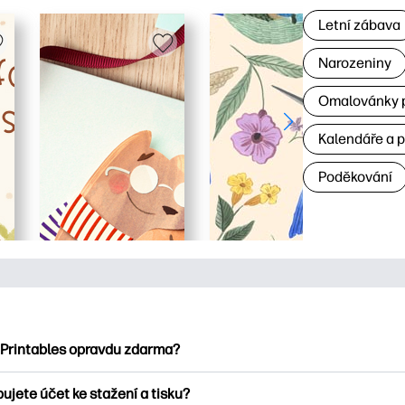
Letní zábava
Narozeniny
Omalovánky p
Kalendáře a 
Poděkování
 Printables opravdu zdarma?
ntables nabízí více než 2500 bezplatných tisknutelných položek
ujete účet ke stažení a tisku?
umejte oblíbené omalovánky, zábavné učební listy, řemesla a ka