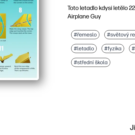
Toto letadlo kdysi letělo 2
Airplane Guy
#řemeslo
#světový r
#letadlo
#fyzika
#
#střední škola
J