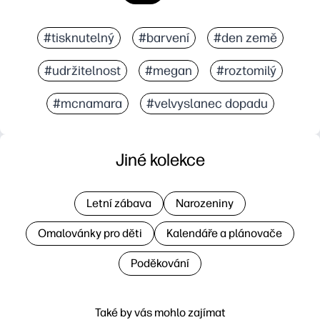
#tisknutelný
#barvení
#den země
#udržitelnost
#megan
#roztomilý
#mcnamara
#velvyslanec dopadu
Jiné kolekce
Letní zábava
Narozeniny
Omalovánky pro děti
Kalendáře a plánovače
Poděkování
Také by vás mohlo zajímat