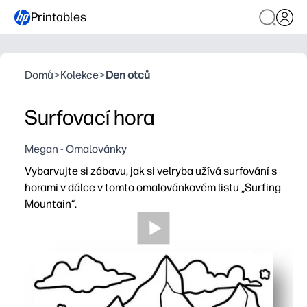
Printables
Domů
>
Kolekce
>
Den otců
Surfovací hora
Megan - Omalovánky
Vybarvujte si zábavu, jak si velryba užívá surfování s
horami v dálce v tomto omalovánkovém listu „Surfing
Mountain“.
Proč to funguje:
Jste připraveni během několika sekund s tiskovou stránk
Podnítíte kreativitu a vyprávění příběhů hravou scénou 
Budujete jemnou motoriku a soustředíte se, když děti bar
Jednostránkový formát s nízkým obsahem inkoustu se sna