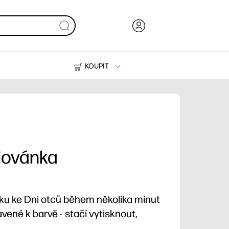
KOUPIT
Inkoust, toner a papír
Tiskárny
lovánka
u ke Dni otců během několika minut
vené k barvě - stačí vytisknout,