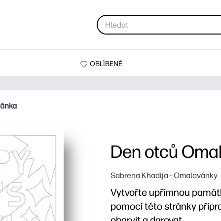
OBLÍBENÉ
vánka
Den otců Oma
Sabrena Khadija - Omalovánky
Vytvořte upřímnou památk
pomocí této stránky připra
obarvit a darovat.