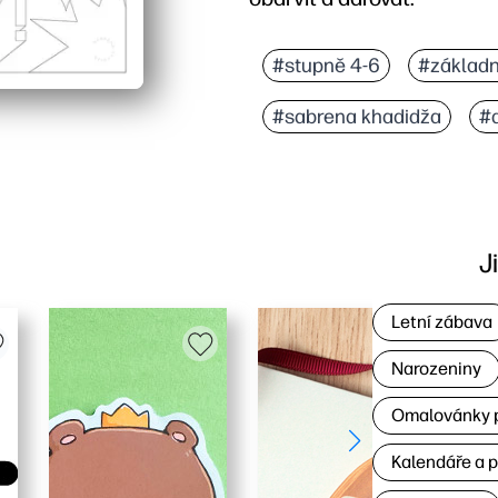
Proč to funguje:
Opravdu bez přípravy - 
#stupně 4-6
#základn
Udržuje děti angažované
#sabrena khadidža
#
Buduje dovednosti a vd
Flexibilní pro jakékoli 
J
Letní zábava
Narozeniny
Omalovánky p
Kalendáře a 