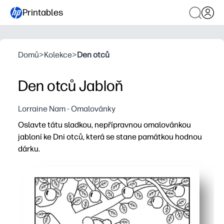
Printables
Domů
>
Kolekce
>
Den otců
Den otců Jabloň
Lorraine Nam - Omalovánky
Oslavte tátu sladkou, nepřípravnou omalovánkou
jabloní ke Dni otců, která se stane památkou hodnou
dárku.
Proč to funguje:
Pohodlí tisku a použití - žádná příprava, malý nepořád
Poutavé a uklidňující - buduje jemnou motoriku a sous
Vestavěná kreativita - děti barví a přidávají zprávy neb
Všestranné použití - proměňte ji v kartu, zobrazte na 