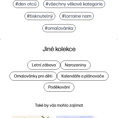
#den otců
#všechny věkové kategorie
#tisknutelný
#lorraine nam
#omalovánka
Jiné kolekce
Letní zábava
Narozeniny
Omalovánky pro děti
Kalendáře a plánovače
Poděkování
Také by vás mohlo zajímat