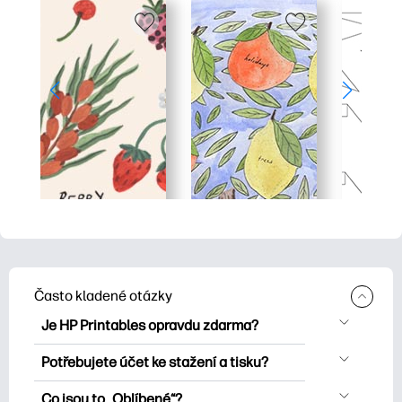
Často kladené otázky
Je HP Printables opravdu zdarma?
HP Printables nabízí více než 2500
Potřebujete účet ke stažení a tisku?
bezplatných tisknutelných položek ke
Můžete prozkoumat a tisknout bez
stažení a tisku. Prozkoumejte oblíbené
Co jsou to „Oblíbené“?