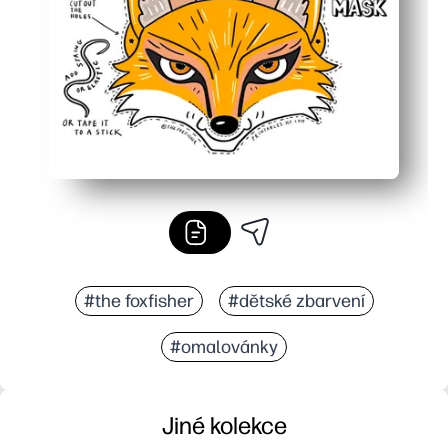
Rychlé, uklizené řemeslo - buduje nůžkové dovednosti a
#the foxfisher
#dětské zbarvení
#omalovánky
Jiné kolekce