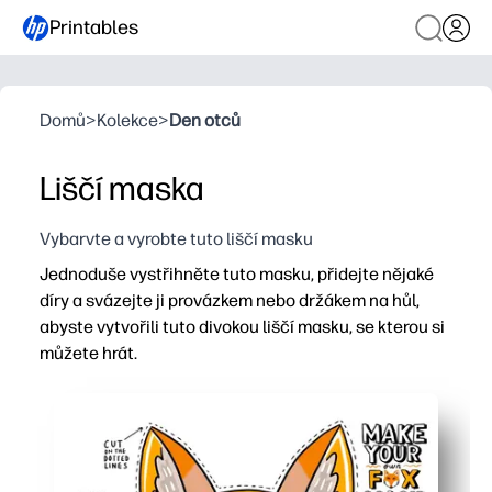
Printables
Domů
>
Kolekce
>
Den otců
Liščí maska
Vybarvte a vyrobte tuto liščí masku
Jednoduše vystřihněte tuto masku, přidejte nějaké
díry a svázejte ji provázkem nebo držákem na hůl,
abyste vytvořili tuto divokou liščí masku, se kterou si
můžete hrát.
Proč to funguje:
Zábava bez přípravy - stačí tisknout, stříhat a hrát běh
Podnítí představivost - vaše děti se ponoří do předstíran
Flexibilní použití - můžete nosit s provázkem nebo držet 