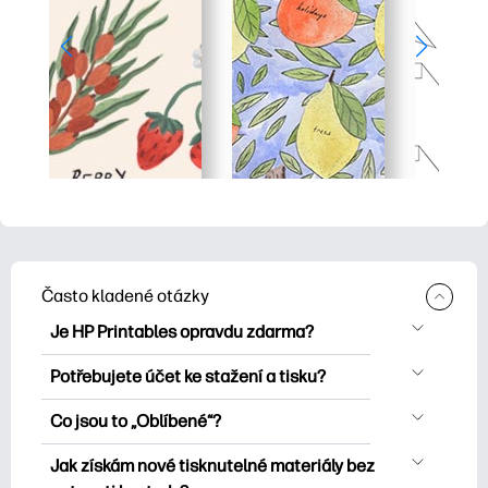
Často kladené otázky
Je HP Printables opravdu zdarma?
HP Printables nabízí více než 2500
Potřebujete účet ke stažení a tisku?
bezplatných tisknutelných položek ke
Můžete prozkoumat a tisknout bez
stažení a tisku. Prozkoumejte oblíbené
Co jsou to „Oblíbené“?
vytvoření účtu. Přihlášení vám však
omalovánky, zábavné učební listy,
Favorites is your personal skrýš
pomůže uložit vaše oblíbené tisknutelné
Jak získám nové tisknutelné materiály bez
řemesla a karty pro zvláštní příležitosti,
oblíbených tisknutelných položek. Pokud