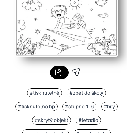
Všestranné kdekoli - skvělé pro předčasné dokončování,
#tisknutelné
#zpět do školy
#tisknutelné hp
#stupně 1-6
#hry
#skrytý objekt
#letadlo