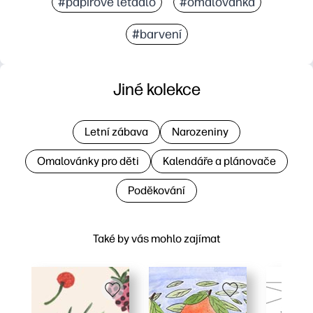
#papírové letadlo
#omalovánka
#barvení
Jiné kolekce
Letní zábava
Narozeniny
Omalovánky pro děti
Kalendáře a plánovače
Poděkování
Také by vás mohlo zajímat