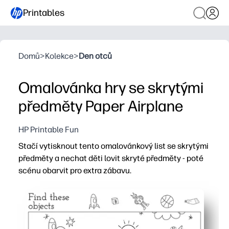
Printables
Domů
>
Kolekce
>
Den otců
Omalovánka hry se skrytými
předměty Paper Airplane
HP Printable Fun
Stačí vytisknout tento omalovánkový list se skrytými
předměty a nechat děti lovit skryté předměty - poté
scénu obarvit pro extra zábavu.
Proč to funguje:
Okamžité nastavení - tisknete, odevzdáte jej a zábava
Udržuje děti angažované - soustředí se na pozorování d
Záludné budování dovedností - vizuální skenování, slov