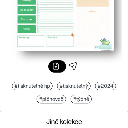
Flexibilní pro jakoukoli rutinu - použijte ji pro plány l
#tisknutelné hp
#tisknutelný
#2024
#plánovač
#týdně
Jiné kolekce