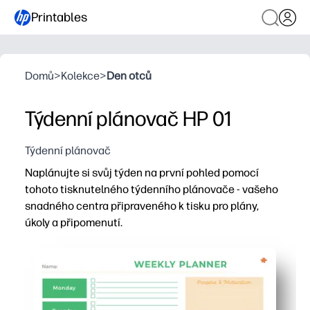
Printables
Domů
>
Kolekce
>
Den otců
Týdenní plánovač HP 01
Týdenní plánovač
Naplánujte si svůj týden na první pohled pomocí
tohoto tisknutelného týdenního plánovače - vašeho
snadného centra připraveného k tisku pro plány,
úkoly a připomenutí.
Proč to funguje:
Bez přípravy, pohodlí při tisku a použití - stáhněte si j
Vhodné pro děti a připravené pro třídu - pomozte stude
Udržuje vaši rodinu sladěnou - můžete vidět schůzky, jí