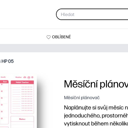
OBLÍBENÉ
č HP 05
Měsíční pláno
Měsíční plánovač
Naplánujte si svůj měsíc 
jednoduchého, prostornéh
vytisknout během několika