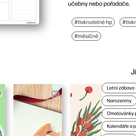
učebny nebo pořadače.
Proč to funguje:
Bez přípravy a rychlé -
#tisknutelné hp
#tisk
Jasný měsíční přehled - 
#měsíčně
Všestranný pro domácnost
Snadné přizpůsobení - t
J
Letní zábava
Narozeniny
Omalovánky p
Kalendáře a 