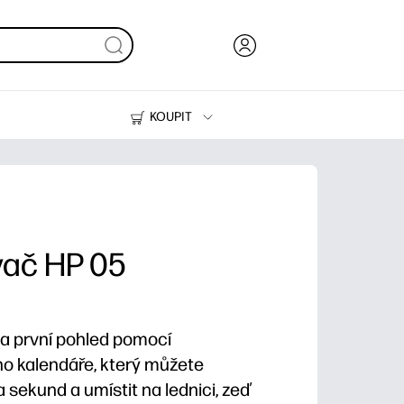
KOUPIT
Inkoust, toner a papír
Tiskárny
vač HP 05
na první pohled pomocí
o kalendáře, který můžete
 sekund a umístit na lednici, zeď