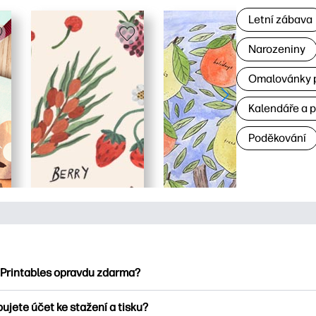
Letní zábava
Narozeniny
Omalovánky p
Kalendáře a 
Poděkování
 Printables opravdu zdarma?
ntables nabízí více než 2500 bezplatných tisknutelných položek
ujete účet ke stažení a tisku?
umejte oblíbené omalovánky, zábavné učební listy, řemesla a ka