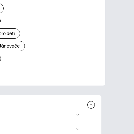
ro děti
plánovače
 ke stažení a tisku.
rty pro zvláštní