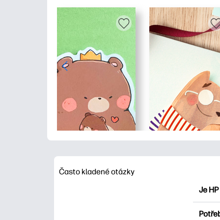
Často kladené otázky
Je HP
HP Pri
Potřeb
Prozko