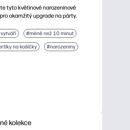
ožte tyto květinové narozeninové
pro okamžitý upgrade na párty.
- tiskněte doma, stříhejte a připevněte k párátkům 
vytváří
#méně než 10 minut
e váš dezertní stůl připraven na fotografie a vyvoláv
rtíky na košíčky
#narozeniny
ičkové košíčky, sušenky, ovocné šálky nebo použijte j
 potřebujete - dotiskněte kdykoli pro doplnění na pos
iné kolekce