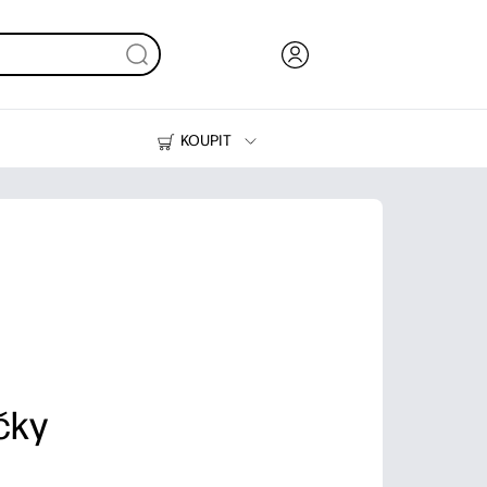
KOUPIT
Inkoust, toner a papír
Tiskárny
čky