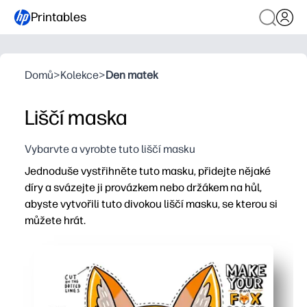
Printables
Domů
>
Kolekce
>
Den matek
Liščí maska
Vybarvte a vyrobte tuto liščí masku
Jednoduše vystřihněte tuto masku, přidejte nějaké
díry a svázejte ji provázkem nebo držákem na hůl,
abyste vytvořili tuto divokou liščí masku, se kterou si
můžete hrát.
Proč to funguje:
Zábava bez přípravy - stačí tisknout, stříhat a hrát běh
Podnítí představivost - vaše děti se ponoří do předstíran
Flexibilní použití - můžete nosit s provázkem nebo držet 