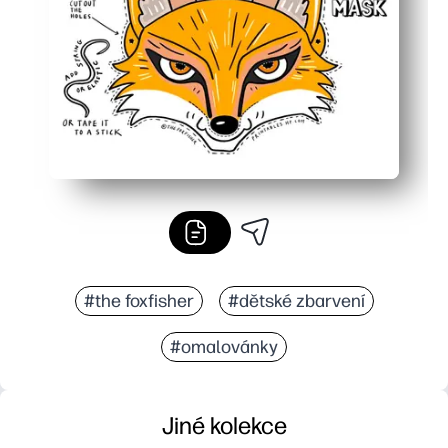
Rychlé, uklizené řemeslo - buduje nůžkové dovednosti a
#the foxfisher
#dětské zbarvení
#omalovánky
Jiné kolekce