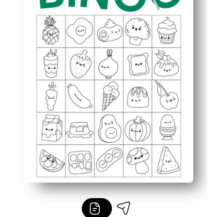
Ideální pro učebny, večírky nebo rodinné noci - snadné o