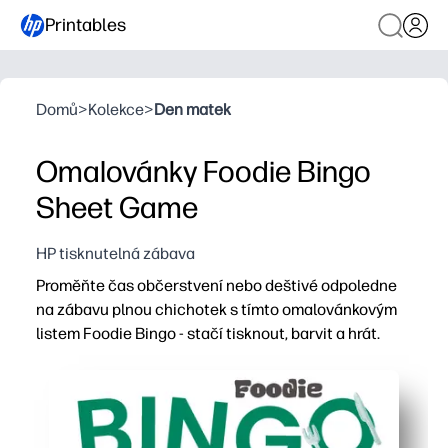
Printables
Domů
>
Kolekce
>
Den matek
Omalovánky Foodie Bingo
Sheet Game
HP tisknutelná zábava
Proměňte čas občerstvení nebo deštivé odpoledne
na zábavu plnou chichotek s tímto omalovánkovým
listem Foodie Bingo - stačí tisknout, barvit a hrát.
Proč to funguje:
Zero prep - klikněte na tisk a jste připraveni na hru bez o
Barevný postup udržuje malé ruce zaneprázdněné a zár
Vybudujte si slovní zásobu jídla a dovednosti párování,