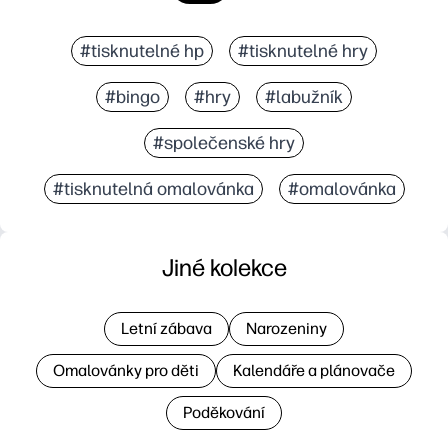
#tisknutelné hp
#tisknutelné hry
#bingo
#hry
#labužník
#společenské hry
#tisknutelná omalovánka
#omalovánka
Jiné kolekce
Letní zábava
Narozeniny
Omalovánky pro děti
Kalendáře a plánovače
Poděkování