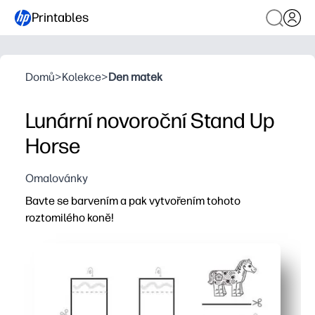
Printables
Domů
>
Kolekce
>
Den matek
Lunární novoroční Stand Up
Horse
Omalovánky
Bavte se barvením a pak vytvořením tohoto
roztomilého koně!
Proč to funguje:
Tisknete a jdete během několika minut - stačí si vzít pas
Vaše děti procvičují jemnou motoriku a soustředí se, zatím
Dostanete robustní 3D stojací kůň k vystavení - okamžit
Funguje pro domácnosti, centra nebo večírky - rychlé, 