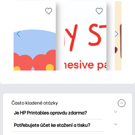
Často kladené otázky
Je HP Printables opravdu zdarma?
HP Printables nabízí více než 2500
Potřebujete účet ke stažení a tisku?
bezplatných tisknutelných položek ke
Můžete prozkoumat a tisknout bez