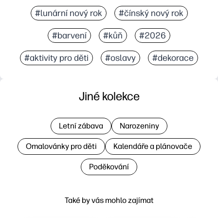
#lunární nový rok
#čínský nový rok
#barvení
#kůň
#2026
#aktivity pro děti
#oslavy
#dekorace
Jiné kolekce
Letní zábava
Narozeniny
Omalovánky pro děti
Kalendáře a plánovače
Poděkování
Také by vás mohlo zajímat