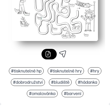
#tisknutelné hp
#tisknutelné hry
#hry
#dobrodružství
#bludiště
#hádanka
#omalovánka
#barvení