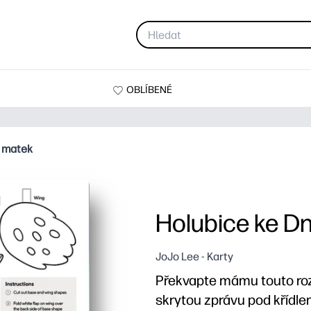
OBLÍBENÉ
i matek
Holubice ke D
JoJo Lee - Karty
Překvapte mámu touto roz
skrytou zprávu pod křídl