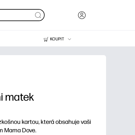
KOUPIT
Inkoust, toner a papír
Tiskárny
ni matek
košnou kartou, která obsahuje vaši
em Mama Dove.