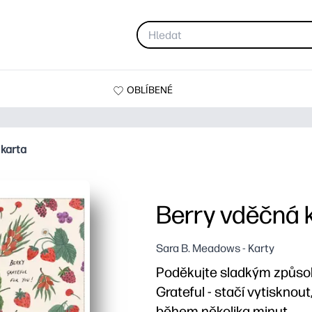
OBLÍBENÉ
 karta
Berry vděčná 
Sara B. Meadows - Karty
Poděkujte sladkým způsob
Grateful - stačí vytisknou
během několika minut.