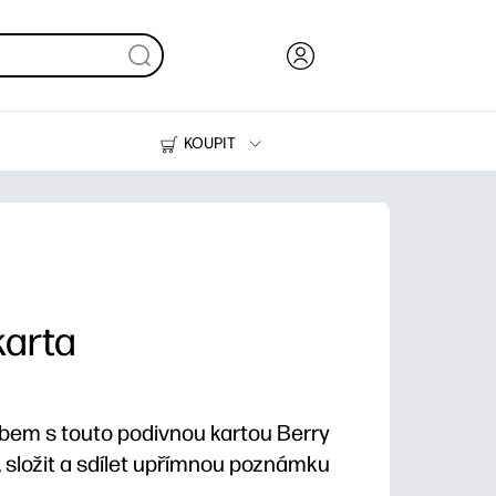
KOUPIT
Inkoust, toner a papír
Tiskárny
karta
em s touto podivnou kartou Berry
t, složit a sdílet upřímnou poznámku