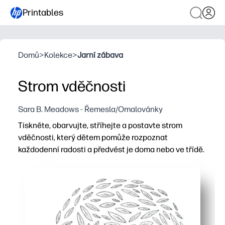
Printables
Domů
>
Kolekce
>
Jarní zábava
Strom vděčnosti
Sara B. Meadows - Řemesla/Omalovánky
Tiskněte, obarvujte, stříhejte a postavte strom
vděčnosti, který dětem pomůže rozpoznat
každodenní radosti a předvést je doma nebo ve třídě.
Proč to funguje:
Bez přípravy - stačí tisknout na obyčejný papír nebo ka
Smysluplná reflexe - děti píší nebo kreslí, za co jsou vděč
Budování dovedností - zvyšuje SEL, slovní zásobu, rukopi
Flexibilní a připravené k zobrazení - použijte pro ranní s