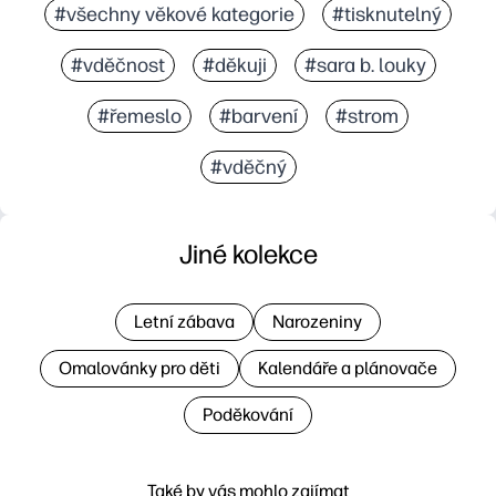
#všechny věkové kategorie
#tisknutelný
#vděčnost
#děkuji
#sara b. louky
#řemeslo
#barvení
#strom
#vděčný
Jiné kolekce
Letní zábava
Narozeniny
Omalovánky pro děti
Kalendáře a plánovače
Poděkování
Také by vás mohlo zajímat