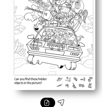
Univerzální a opakovaně použitelné - spárujte s paste