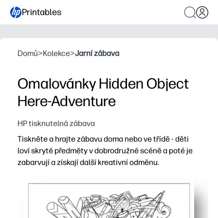
Printables
Domů
>
Kolekce
>
Jarní zábava
Omalovánky Hidden Object
Here-Adventure
HP tisknutelná zábava
Tiskněte a hrajte zábavu doma nebo ve třídě - děti
loví skryté předměty v dobrodružné scéně a poté je
zabarvují a získají další kreativní odměnu.
Proč to funguje:
Pohodlí bez přípravy - stačí jej vytisknout a rozdat ryc
Zlepšuje zaostření a vizuální skenování - cíle hledání a
Buduje jemné motorické dovednosti a ovládání tužkou p