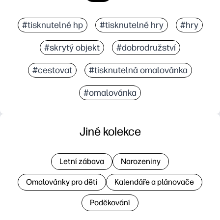
#tisknutelné hp
#tisknutelné hry
#hry
#skrytý objekt
#dobrodružství
#cestovat
#tisknutelná omalovánka
#omalovánka
Jiné kolekce
Letní zábava
Narozeniny
Omalovánky pro děti
Kalendáře a plánovače
Poděkování