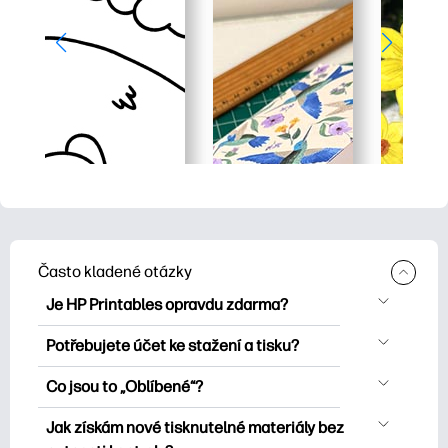
Často kladené otázky
Je HP Printables opravdu zdarma?
HP Printables nabízí více než 2500
Potřebujete účet ke stažení a tisku?
bezplatných tisknutelných položek ke
Můžete prozkoumat a tisknout bez
stažení a tisku. Prozkoumejte oblíbené
Co jsou to „Oblíbené“?
vytvoření účtu. Přihlášení vám však
omalovánky, zábavné učební listy,
Favorites is your personal skrýš
pomůže uložit vaše oblíbené tisknutelné
Jak získám nové tisknutelné materiály bez
řemesla a karty pro zvláštní příležitosti,
oblíbených tisknutelných položek. Pokud