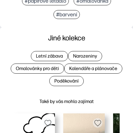
#papírové letadlo
#omalovánka
#barvení
Jiné kolekce
Letní zábava
Narozeniny
Omalovánky pro děti
Kalendáře a plánovače
Poděkování
Také by vás mohlo zajímat