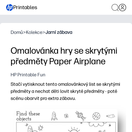
Printables
Domů
>
Kolekce
>
Jarní zábava
Omalovánka hry se skrytými
předměty Paper Airplane
HP Printable Fun
Stačí vytisknout tento omalovánkový list se skrytými
předměty a nechat děti lovit skryté předměty - poté
scénu obarvit pro extra zábavu.
Proč to funguje:
Okamžité nastavení - tisknete, odevzdáte jej a zábava
Udržuje děti angažované - soustředí se na pozorování d
Záludné budování dovedností - vizuální skenování, slov