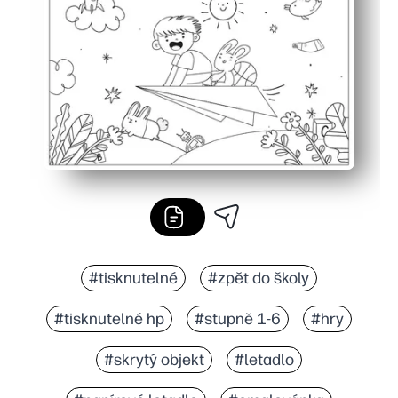
Všestranné kdekoli - skvělé pro předčasné dokončování,
#tisknutelné
#zpět do školy
#tisknutelné hp
#stupně 1-6
#hry
#skrytý objekt
#letadlo