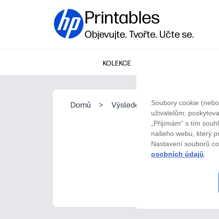
Printables
Objevujte. Tvořte. Učte se.
KOLEKCE
Soubory cookie (nebo
Domů
>
Výsledek Vyhledávání
uživatelům, poskytova
„Přijímám“ s tím souh
našeho webu, který pr
Nastavení souborů coo
osobních údajů
.