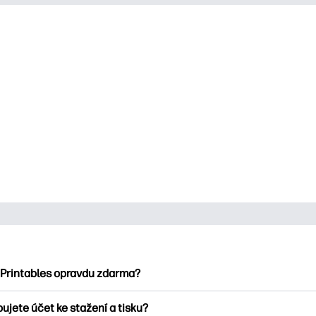
 Printables opravdu zdarma?
ntables nabízí více než 2500 bezplatných tisknutelných položek
ujete účet ke stažení a tisku?
umejte oblíbené omalovánky, zábavné učební listy, řemesla a ka