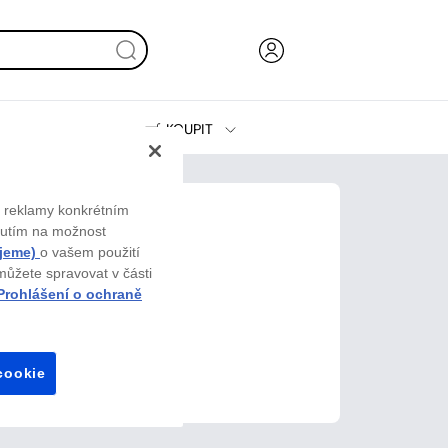
KOUPIT
Inkoust, toner a papír
Tiskárny
 reklamy konkrétním
knutím na možnost
ujeme)
o vašem použití
můžete spravovat v části
rohlášení o ochraně
cookie