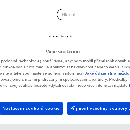
OBLÍBENÉ
Vaše soukromí
 podobné technologie) používáme, abychom mohli přizpůsobit obsah a
t funkce sociálních médií a analyzovat návštěvnost našeho webu. Kli
lasíte a také souhlasíte se sdílením informací
(Jaké údaje shromažď
ovozujeme s našimi přidruženými společnostmi a partnery. Předvolby 
kie, svůj souhlas můžete kdykoli odvolat nebo více informací najdete
P
Nastavení souborů cookie
Přijmout všechny soubory 