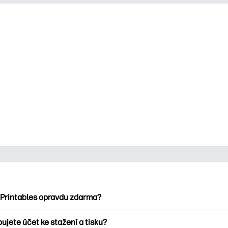
 Printables opravdu zdarma?
ntables nabízí více než 2500 bezplatných tisknutelných položek
ujete účet ke stažení a tisku?
umejte oblíbené omalovánky, zábavné učební listy, řemesla a ka