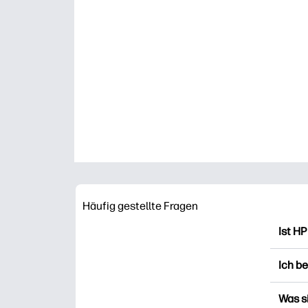
Häufig gestellte Fragen
Ist HP
HP Pr
Ich b
Ausdr
Bastel
Sie k
Was s
anmel