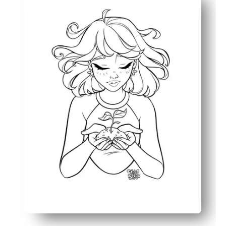
Fesselt jedes Alter — große Formen für kleine Hände und
Konzipiert für den reibungslosen Ablauf im Klassenzimm
Erweitern Sie das Lernen — fügen Sie auf der Rückseite