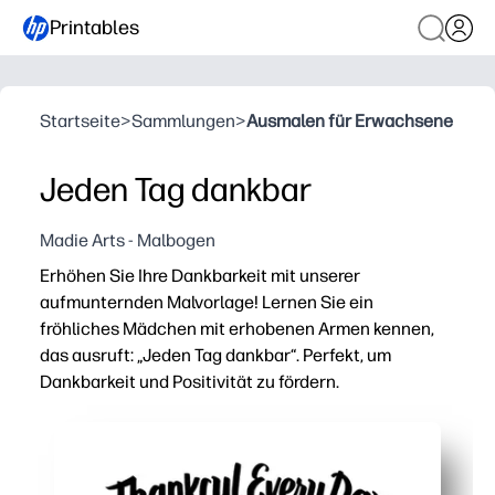
Printables
Startseite
>
Sammlungen
>
Ausmalen für Erwachsene
Jeden Tag dankbar
Madie Arts - Malbogen
Erhöhen Sie Ihre Dankbarkeit mit unserer
aufmunternden Malvorlage! Lernen Sie ein
fröhliches Mädchen mit erhobenen Armen kennen,
das ausruft: „Jeden Tag dankbar“. Perfekt, um
Dankbarkeit und Positivität zu fördern.
Warum es funktioniert:
Sie können ausdrucken und loslegen — keine Vorbereitung
Entfacht bedeutungsvolle Gespräche — Kinder teilen m