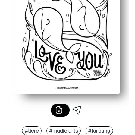
#tiere
#madie arts
#färbung