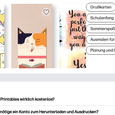
Grußkarten
Schulanfang
Sommerspaß
Ausmalen für
Planung und 
 Printables wirklich kostenlos?
intables bietet über 2.500 kostenlose Vorlagen zum Herunterla
enötige ein Konto zum Herunterladen und Ausdrucken?
ucken. Entdecken Sie beliebte Vorlagen, unterhaltsame Arbeits