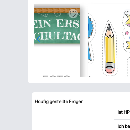
Häufig gestellte Fragen
Ist HP
HP Pr
Ich b
Ausdr