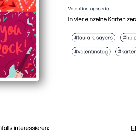
Valentinstagsserie
In vier einzelne Karten ze
#laura k. sayers
#hp p
#valentinstag
#karte
E
lls interessieren: