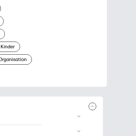
 Kinder
Organisation
den und
blätter zum Lernen,