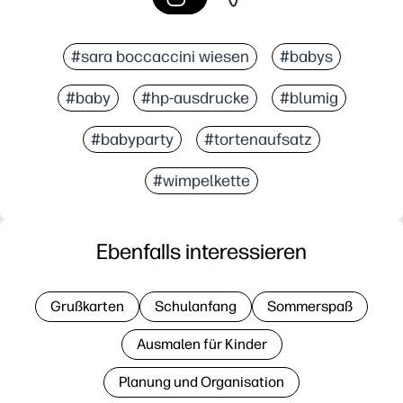
#sara boccaccini wiesen
#babys
#baby
#hp-ausdrucke
#blumig
#babyparty
#tortenaufsatz
#wimpelkette
Ebenfalls interessieren
Grußkarten
Schulanfang
Sommerspaß
Ausmalen für Kinder
Planung und Organisation