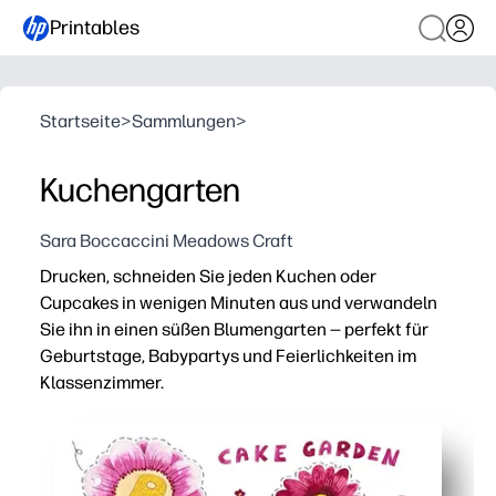
Printables
Startseite
>
Sammlungen
>
Kuchengarten
Sara Boccaccini Meadows Craft
Drucken, schneiden Sie jeden Kuchen oder
Cupcakes in wenigen Minuten aus und verwandeln
Sie ihn in einen süßen Blumengarten — perfekt für
Geburtstage, Babypartys und Feierlichkeiten im
Klassenzimmer.
Warum es funktioniert:
Keine Vorbereitung — auf Karton drucken, ausschneiden
Kinderfreundliches Basteln — schnelles Schneiden und 