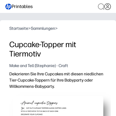
Printables
Startseite
>
Sammlungen
>
Cupcake-Topper mit
Tiermotiv
Make and Tell (Stephanie) - Craft
Dekorieren Sie Ihre Cupcakes mit diesen niedlichen
Tier-Cupcake-Toppern für Ihre Babyparty oder
Willkommens-Babyparty.
Warum es funktioniert:
Drucken, schneiden und zusammenbauen in wenigen Min
Bezaubernde Tierbabys verbinden Ihr Thema im Handum
Flexibel und unkompliziert — verwenden Sie Zahnstoche