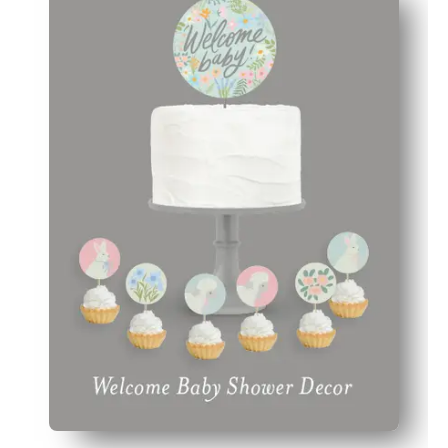
Schnelle, kinderleichte Schritte: Platzkarten zur Hälfte
Kohäsiver Stil — zusammenpassende Teile binden Kuch
Persönliche Note — fügen Sie Namen oder Nachrichten 