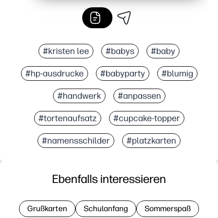
#kristen lee
#babys
#baby
#hp-ausdrucke
#babyparty
#blumig
#handwerk
#anpassen
#tortenaufsatz
#cupcake-topper
#namensschilder
#platzkarten
Ebenfalls interessieren
Grußkarten
Schulanfang
Sommerspaß