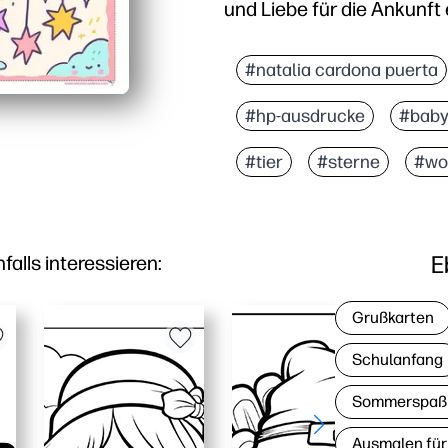
und Liebe für die Ankunft
#natalia cardona puerta
#hp-ausdrucke
#baby
#tier
#sterne
#wo
E
lls interessieren:
Grußkarten
Schulanfang
Sommerspaß
Ausmalen für