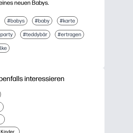
 eines neuen Babys.
#babys
#baby
#karte
party
#teddybär
#ertragen
lke
benfalls interessieren
 Kinder