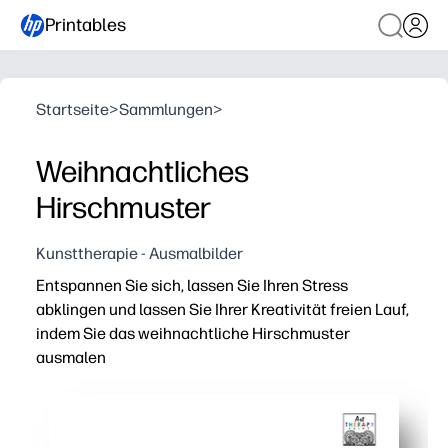
Printables
Startseite
>
Sammlungen
>
Weihnachtliches
Hirschmuster
Kunsttherapie - Ausmalbilder
Entspannen Sie sich, lassen Sie Ihren Stress
abklingen und lassen Sie Ihrer Kreativität freien Lauf,
indem Sie das weihnachtliche Hirschmuster
ausmalen
Warum es funktioniert:
Einfach drucken und ausmalen — keine Vorbereitung, ke
Du bekommst eine beruhigende, bildschirmfreie Gehirn