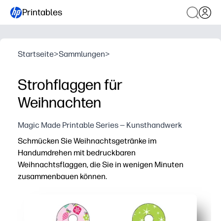
Printables
Startseite
>
Sammlungen
>
Strohflaggen für
Weihnachten
Magic Made Printable Series — Kunsthandwerk
Schmücken Sie Weihnachtsgetränke im
Handumdrehen mit bedruckbaren
Weihnachtsflaggen, die Sie in wenigen Minuten
zusammenbauen können.
Warum es funktioniert:
Keine Vorbereitung — Strohhalme ausdrucken, ausschne
Der Platz, an dem der Name schon fertig ist, sorgt für 