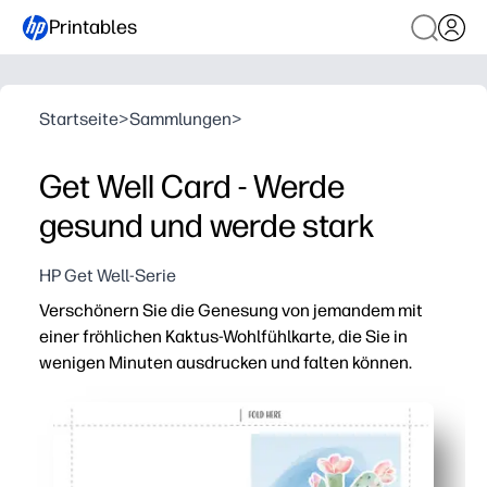
Printables
Startseite
>
Sammlungen
>
Get Well Card - Werde
gesund und werde stark
HP Get Well-Serie
Verschönern Sie die Genesung von jemandem mit
einer fröhlichen Kaktus-Wohlfühlkarte, die Sie in
wenigen Minuten ausdrucken und falten können.
Warum es funktioniert:
Keine Vorbereitung — einfach auf Standardpapier oder 
Aufmunterndes Design — ein süßer Kaktus und eine war
Persönliche Note — lassen Sie Kindern und Erwachsenen 