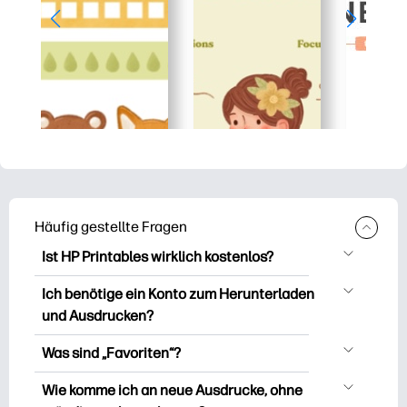
Häufig gestellte Fragen
Ist HP Printables wirklich kostenlos?
HP Printables bietet über 2.500
Ich benötige ein Konto zum Herunterladen
kostenlose Vorlagen zum Herunterladen
und Ausdrucken?
und Ausdrucken. Entdecken Sie beliebte
Sie können es erkunden und drucken,
Vorlagen, unterhaltsame Arbeitsblätter
Was sind „Favoriten“?
ohne ein Konto zu erstellen. Aber wenn
zum Lernen, Bastelideen und Karten für
Favourites is Ihr persönlicher Vorrat an
Sie sich anmelden, können Sie Ihre
Wie komme ich an neue Ausdrucke, ohne
besondere Anlässe, Planer, Kalender und
Lieblingsausdrucken. Wenn Sie eine