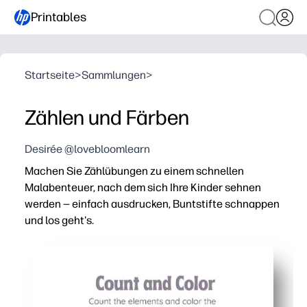
Printables
Startseite
>
Sammlungen
>
Zählen und Färben
Desirée @lovebloomlearn
Machen Sie Zählübungen zu einem schnellen
Malabenteuer, nach dem sich Ihre Kinder sehnen
werden — einfach ausdrucken, Buntstifte schnappen
und los geht's.
Warum es funktioniert:
Sie entwickeln den Sinn für Zahlen, wenn Kinder Objek
Sie fördern die Feinmotorik und den Fokus durch gezie
Sie sparen Zeit — dank der Zero-Prep ist es ideal für d