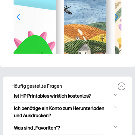
Häufig gestellte Fragen
Ist HP Printables wirklich kostenlos?
HP Printables bietet über 2.500
Ich benötige ein Konto zum Herunterladen
kostenlose Vorlagen zum Herunterladen
und Ausdrucken?
und Ausdrucken. Entdecken Sie beliebte
Sie können es erkunden und drucken,
Vorlagen, unterhaltsame Arbeitsblätter
Was sind „Favoriten“?
ohne ein Konto zu erstellen. Aber wenn
zum Lernen, Bastelideen und Karten für