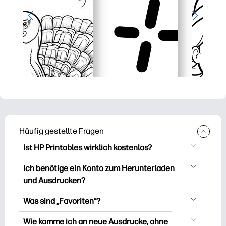
Häufig gestellte Fragen
Ist HP Printables wirklich kostenlos?
HP Printables bietet über 2.500
Ich benötige ein Konto zum Herunterladen
kostenlose Vorlagen zum Herunterladen
und Ausdrucken?
und Ausdrucken. Entdecken Sie beliebte
Sie können es erkunden und drucken,
Vorlagen, unterhaltsame Arbeitsblätter
Was sind „Favoriten“?
ohne ein Konto zu erstellen. Aber wenn
zum Lernen, Bastelideen und Karten für
Favourites is Ihr persönlicher Vorrat an
Sie sich anmelden, können Sie Ihre
Wie komme ich an neue Ausdrucke, ohne
besondere Anlässe, Planer, Kalender und